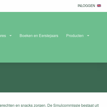
INLOGGEN
ures
Boeken en Eerstejaars
Producten
gerechten en snacks zorgen. De Smulcommissie bestaat uit