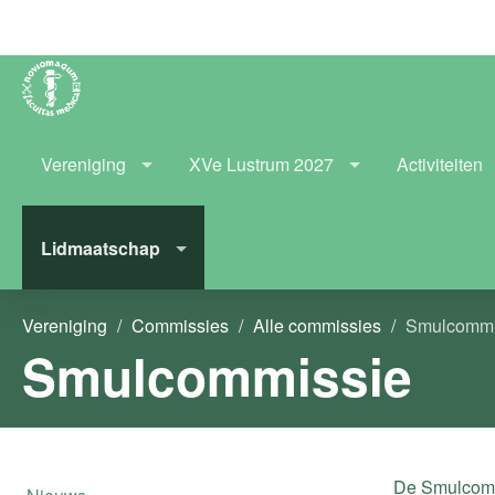
Vereniging
XVe Lustrum 2027
Activiteiten
Lidmaatschap
Vereniging
Commissies
Alle commissies
Smulcommi
Smulcommissie
De Smulcommi