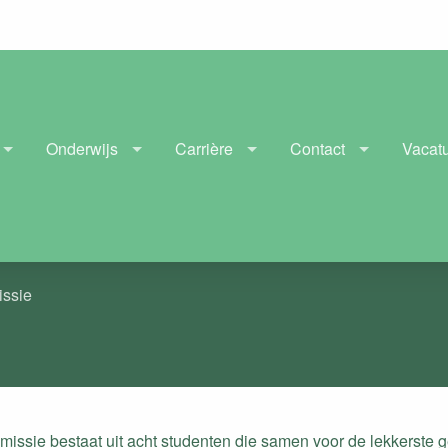
Onderwijs
Carrière
Contact
Vacat
ssie
ssie bestaat uit acht studenten die samen voor de lekkerste 