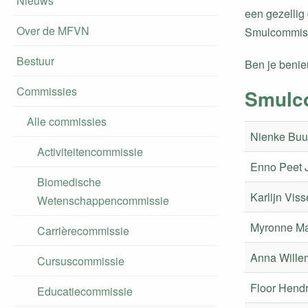
Nieuws
een gezellig 
Over de MFVN
Smulcommissi
Bestuur
Ben je benie
Commissies
Smulc
Alle commissies
Nienke Buu
Activiteitencommissie
Enno Peet 
Biomedische
Karlijn Viss
Wetenschappencommissie
Myronne Ma
Carrièrecommissie
Anna Wille
Cursuscommissie
Floor Hendr
Educatiecommissie