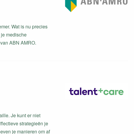
emer. Wat is nu precies
r je medische
op van ABN AMRO.
lle. Je kunt er niet
fectieve strategieën je
geven je manieren om af