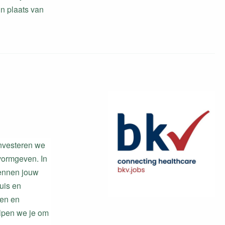
n plaats van
investeren we
 vormgeven. In
rkennen jouw
uis en
ren en
elpen we je om