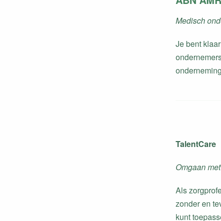
Medisch on
Je bent klaa
ondernemersc
onderneming
TalentCare
Omgaan met 
Als zorgprofe
zonder en tev
kunt toepass