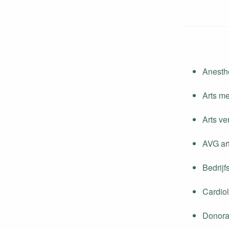
Anesth
Arts m
Arts v
AVG ar
Bedrijf
Cardio
Donora