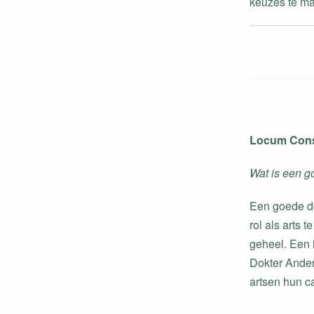
keuzes te mak
Locum Cons
Wat is een g
Een goede do
rol als arts 
geheel. Een 
Dokter Ander
artsen hun c