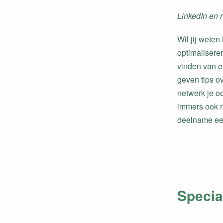
LinkedIn en 
Wil jij weten
optimaliseren
vinden van ee
geven tips o
netwerk je o
immers ook re
deelname een
Specia