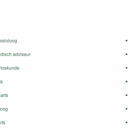
esioloog
edisch adviseur
erloskunde
ts
sarts
loog
rts