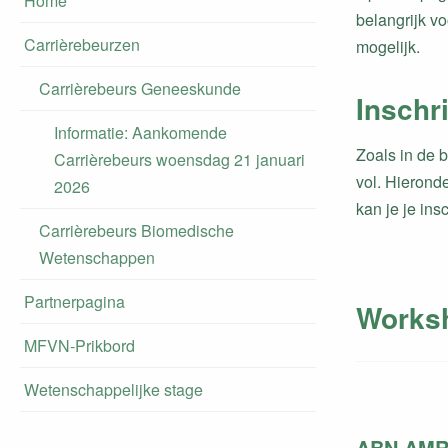
Home
belangrijk v
Carrièrebeurzen
mogelijk.
Carrièrebeurs Geneeskunde
Inschr
Informatie: Aankomende
Zoals in de be
Carrièrebeurs woensdag 21 januari
vol. Hierond
2026
kan je je ins
Carrièrebeurs Biomedische
Wetenschappen
Partnerpagina
Works
MFVN-Prikbord
Wetenschappelijke stage
ABN AM