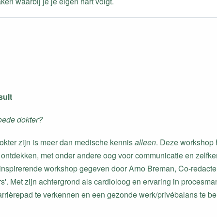
en waarbij je je eigen hart volgt.
ult
oede dokter?
kter zijn is meer dan medische kennis
alleen
. Deze workshop he
te ontdekken, met onder andere oog voor communicatie en zelfken
inspirerende workshop gegeven door Arno Breman, Co-redacteu
s'. Met zijn achtergrond als cardioloog en ervaring in procesma
arrièrepad te verkennen en een gezonde werk/privébalans te 