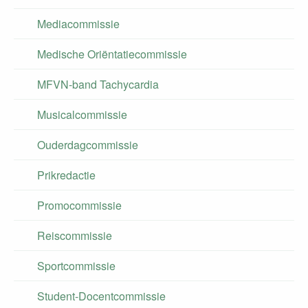
Mediacommissie
Medische Oriëntatiecommissie
MFVN-band Tachycardia
Musicalcommissie
Ouderdagcommissie
Prikredactie
Promocommissie
Reiscommissie
Sportcommissie
Student-Docentcommissie