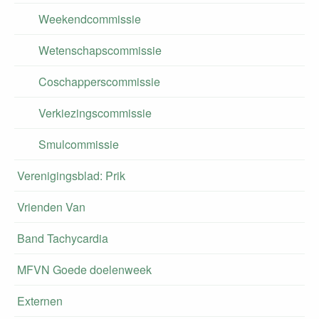
Weekendcommissie
Wetenschapscommissie
Coschapperscommissie
Verkiezingscommissie
Smulcommissie
Verenigingsblad: Prik
Vrienden Van
Band Tachycardia
MFVN Goede doelenweek
Externen