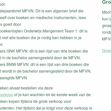
Gro
oor.
tejaarsbrief MFVN: Dit is een algemen brief die
Moch
geeft over boeken en medische instrumenten, lees
kun 
s goed door.
groep
boekenlisjten Onderwijs Mangement Team 1: dit is
rondo
st met alle boeken die je nodig kan hebben in je
MFV
r.
Groe
rs GNK MFVN: dit is een lijst van drie boeken die
kt in de bachelor samengesteld door de MFVN.
rs BMW MFVN: dit is een lijst van drie boeken die
kt wordt in de bachelor samengesteld door de MFVN.
jaarsgids MFVN
eken alvast bestellen via deze
verkoop
of je kan wachten tot de eerste week van de
eken kopen tijdens de grote verkoop voor
udenten. Het tijdslot dat je krijgt voor deze verkoop is