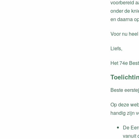
voorbereid aa
onder de knie
en daarna op
Voor nu heel 
Liefs,
Het 74e Bes
Toelichti
Beste eerste
Op deze webp
handig zijn v
De Eers
vanuit 