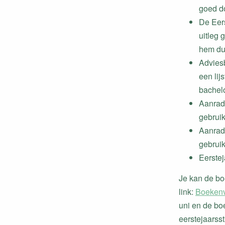
goed d
De Eers
uitleg 
hem du
Advies
een lij
bachelo
Aanrade
gebrui
Aanrade
gebrui
Eerste
Je kan de bo
link:
Boeken
uni en de bo
eerstejaarsst