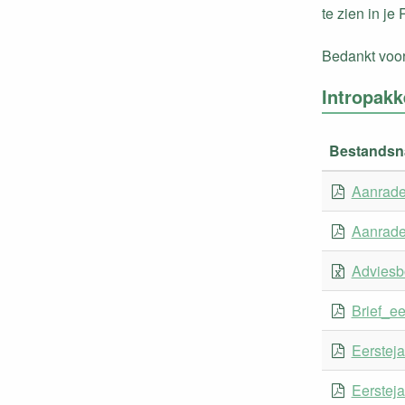
te zien in je
Bedankt voor
Intropakk
Bestands
Aanrad
Aanrad
Adviesb
Brief_e
Eerstej
Eerstej