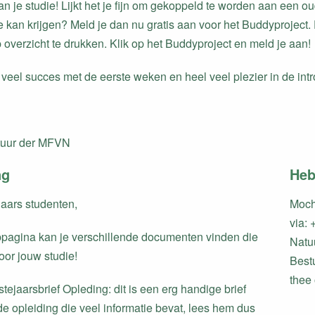
n je studie! Lijkt het je fijn om gekoppeld te worden aan een oud
 kan krijgen? Meld je dan nu gratis aan voor het Buddyproject. 
 overzicht te drukken. Klik op het Buddyproject en meld je aan!
veel succes met de eerste weken en heel veel plezier in de intr
tuur der MFVN
ng
Heb
jaars studenten,
Moch
via:
agina kan je verschillende documenten vinden die
Natuu
oor jouw studie!
Bestu
thee 
tejaarsbrief Opleding: dit is een erg handige brief
de opleiding die veel informatie bevat, lees hem dus