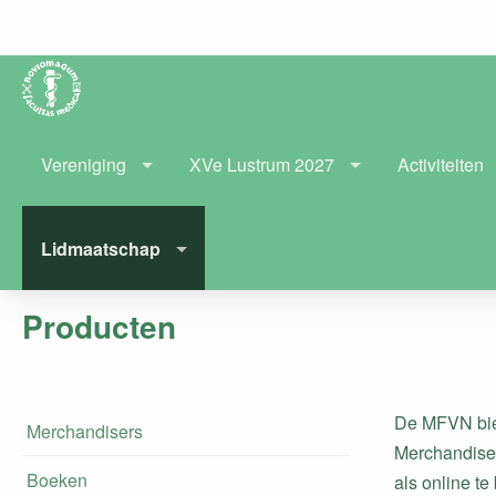
Vereniging
XVe Lustrum 2027
Activiteiten
Lidmaatschap
Producten
De MFVN bied
Merchandisers
Merchandiser
Boeken
als online te