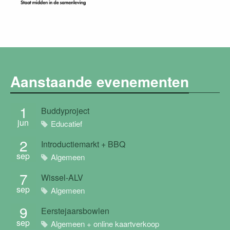
Aanstaande evenementen
1
Buddyproject
jun
Educatief
2
Introductiemarkt + BBQ
sep
Algemeen
7
Wissel-ALV
sep
Algemeen
9
Eerstejaarsbowlen
sep
Algemeen + online kaartverkoop