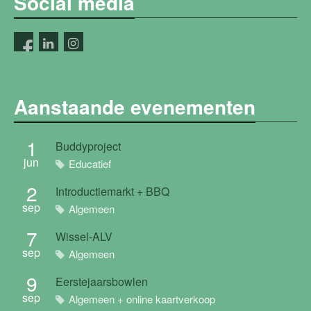
Social media
Aanstaande evenementen
1
Buddyproject
jun
Educatief
2
Introductiemarkt + BBQ
sep
Algemeen
7
Wissel-ALV
sep
Algemeen
9
Eerstejaarsbowlen
sep
Algemeen + online kaartverkoop