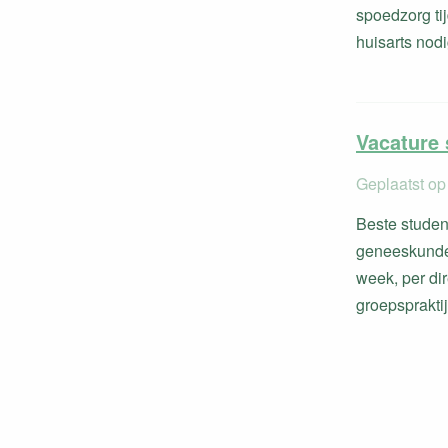
spoedzorg ti
huisarts nod
Vacature 
Geplaatst op
Beste studen
geneeskundes
week, per di
groepspraktij