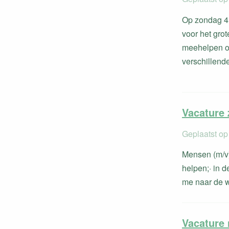
Op zondag 4 
voor het gro
meehelpen om
verschillende 
Vacature 
Geplaatst op
Mensen (m/v)
helpen;· in 
me naar de w
Vacature 