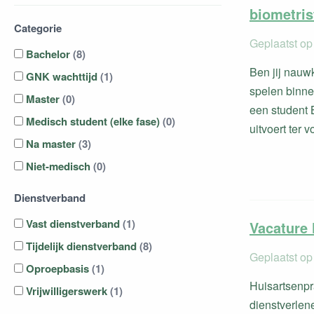
biometris
Categorie
Geplaatst op
Bachelor
(8)
Ben jij nauwk
GNK wachttijd
(1)
spelen binne
Master
(0)
een student 
Medisch student (elke fase)
(0)
uitvoert ter 
Na master
(3)
Niet-medisch
(0)
Dienstverband
Vast dienstverband
(1)
Vacature 
Tijdelijk dienstverband
(8)
Geplaatst op
Oproepbasis
(1)
Huisartsenpra
Vrijwilligerswerk
(1)
dienstverlen