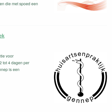
ten die met spoed een
ek
tie voor
2 tot 4 dagen per
nnep is een