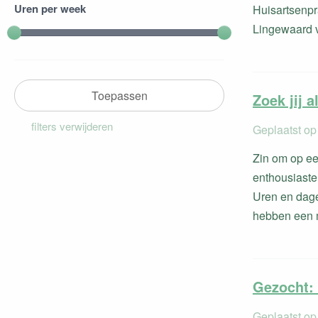
Uren per week
Huisartsenpr
Lingewaard vl
Toepassen
Zoek jij 
filters verwijderen
Geplaatst op
Zin om op ee
enthousiaste 
Uren en dag
hebben een 
Gezocht:
Geplaatst op