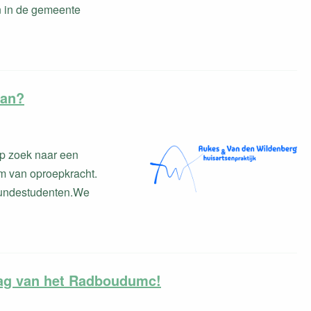
n in de gemeente
aan?
op zoek naar een
orm van oproepkracht.
kundestudenten.We
ag van het Radboudumc!