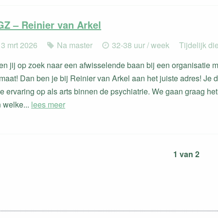
Z – Reinier van Arkel
 3 mrt 2026
Na master
32-38 uur / week
Tijdelijk d
n jij op zoek naar een afwisselende baan bij een organisatie m
maat! Dan ben je bij Reinier van Arkel aan het juiste adres! Je d
e ervaring op als arts binnen de psychiatrie. We gaan graag he
 welke...
lees meer
1 van 2