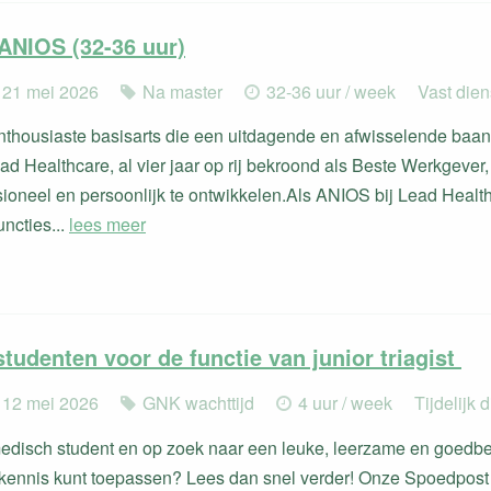
ANIOS (32-36 uur)
 21 mei 2026
Na master
32-36 uur / week
Vast die
enthousiaste basisarts die een uitdagende en afwisselende baan
ad Healthcare, al vier jaar op rij bekroond als Beste Werkgever, 
sioneel en persoonlijk te ontwikkelen.Als ANIOS bij Lead Health
ncties...
lees meer
tudenten voor de functie van junior triagist
 12 mei 2026
GNK wachttijd
4 uur / week
Tijdelijk 
medisch student en op zoek naar een leuke, leerzame en goedbe
kennis kunt toepassen? Lees dan snel verder! Onze Spoedpost H