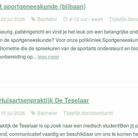
t sportgeneeskunde (bijbaan)
 22 jul 2026
Bachelor
8-12 uur / week
Tijdelijk die
eurig, patiëntgericht en vind je het leuk om een belangrijke on
n de sportgeneeskunde? Voor onze polikliniek Sportgeneeskund
Biometrie die de spreekuren van de sportarts ondersteunt en b
voorbereiding op...
lees meer
Huisartsenpraktijk De Teselaar
 15 jul 2026
Bachelor
Tijdelijk dienstverband
ktijk de Teselaar is op zoek naar een medisch student!Ben jij pa
end, communicatief vaardig en beschikbaar om ons te komen he