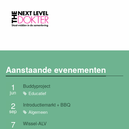
Aanstaande evenementen
1
Buddyproject
jun
Educatief
2
Introductiemarkt + BBQ
sep
Algemeen
7
Wissel-ALV