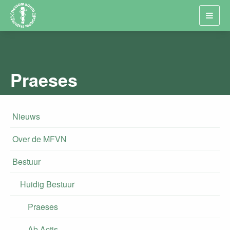
Toggl
navig
Praeses
Nieuws
Over de MFVN
Bestuur
Huidig Bestuur
Praeses
Ab Actis