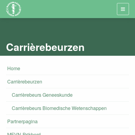
Toggl
navig
Carrièrebeurzen
Home
Carrièrebeurzen
Carrièrebeurs Geneeskunde
Carrièrebeurs Biomedische Wetenschappen
Partnerpagina
MFVN-Prikbord