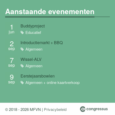
Aanstaande evenementen
1
Buddyproject
jun
Educatief
2
Introductiemarkt + BBQ
sep
Algemeen
7
Wissel-ALV
sep
Algemeen
9
Eerstejaarsbowlen
sep
Algemeen + online kaartverkoop
© 2018 - 2026 MFVN |
Privacybeleid