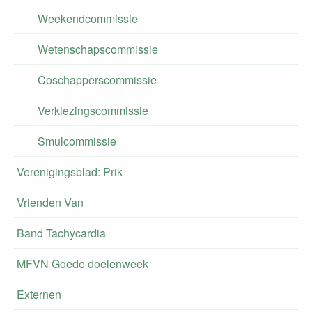
Weekendcommissie
Wetenschapscommissie
Coschapperscommissie
Verkiezingscommissie
Smulcommissie
Verenigingsblad: Prik
Vrienden Van
Band Tachycardia
MFVN Goede doelenweek
Externen