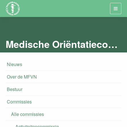
Toggl
navig
Medische Oriëntatiecommissie
Nieuws
Over de MFVN
Bestuur
Commissies
Alle commissies
Activiteitencommissie