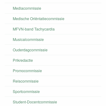
Mediacommissie
Medische Oriëntatiecommissie
MFVN-band Tachycardia
Musicalcommissie
Ouderdagcommissie
Prikredactie
Promocommissie
Reiscommissie
Sportcommissie
Student-Docentcommissie