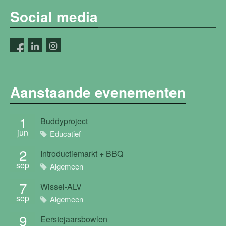
Social media
Aanstaande evenementen
1
Buddyproject
jun
Educatief
2
Introductiemarkt + BBQ
sep
Algemeen
7
Wissel-ALV
sep
Algemeen
9
Eerstejaarsbowlen