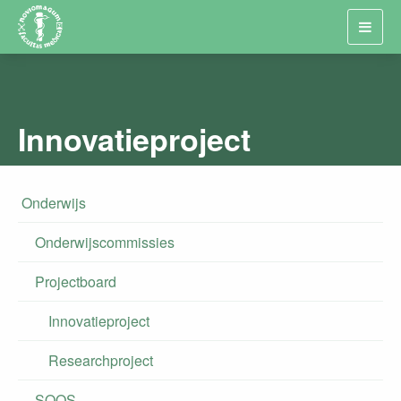
Toggl
navig
Innovatieproject
Onderwijs
Onderwijscommissies
Projectboard
Innovatieproject
Researchproject
SOOS