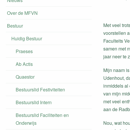
Nieuws
Over de MFVN
Met veel tro
Bestuur
voorstellen 
Huidig Bestuur
Faculteits Ve
samen met mi
Praeses
jaar neer te z
Ab Actis
Mijn naam is 
Quaestor
Udenhout, da
inmiddels al
Bestuurslid Festiviteiten
van mijn mid
met veel en
Bestuurslid Intern
aan de Radbo
Bestuurslid Faciliteiten en
Onderwijs
Nou, wat houd