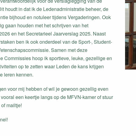
s verantwoordelijk voor de verslaglegging van de
it houdt in dat ik de Ledenadministratie beheer, de
tie bijhoud en notuleer tijdens Vergaderingen. Ook
ezig gaan houden met het schrijven van het
2026 en het Secretarieel Jaarverslag 2025. Naast
staken ben ik ook onderdeel van de Sport-, Student-
Wetenschapscommissie. Samen met deze
 Commissies hoop ik sportieve, leuke, gezellige en
iviteiten op te zetten waar Leden de kans krijgen
te leren kennen.
gen voor mij hebben of wil je gewoon gezellig even
vooral een keertje langs op de MFVN-kamer of stuur
of mailtje!
nel!