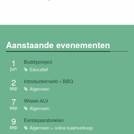
Aanstaande evenementen
1
Buddyproject
jun
Educatief
2
Introductiemarkt + BBQ
sep
Algemeen
7
Wissel-ALV
sep
Algemeen
9
Eerstejaarsbowlen
sep
Algemeen + online kaartverkoop