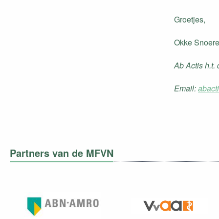
Groetjes,
Okke Snoer
Ab Actis h.t
Email:
abact
Partners van de MFVN