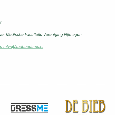
en
. der Medische Faculteits Vereniging Nijmegen
is-mfvn@radboudumc.nl