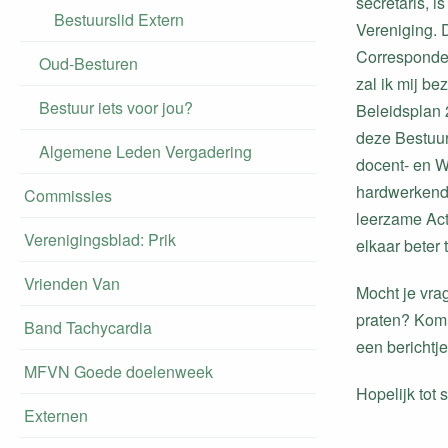
secretaris, i
Bestuurslid Extern
Vereniging. D
Corresponden
Oud-Besturen
zal ik mij b
Bestuur iets voor jou?
Beleidsplan 
deze Bestuur
Algemene Leden Vergadering
docent- en 
hardwerkende
Commissies
leerzame Act
Verenigingsblad: Prik
elkaar beter 
Vrienden Van
Mocht je vra
praten? Kom 
Band Tachycardia
een berichtje 
MFVN Goede doelenweek
Hopelijk tot s
Externen