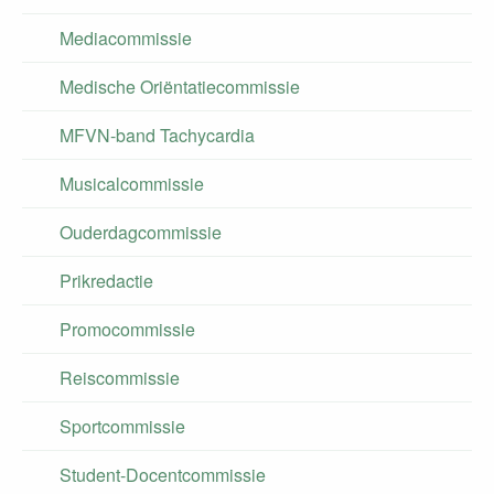
Mediacommissie
Medische Oriëntatiecommissie
MFVN-band Tachycardia
Musicalcommissie
Ouderdagcommissie
Prikredactie
Promocommissie
Reiscommissie
Sportcommissie
Student-Docentcommissie