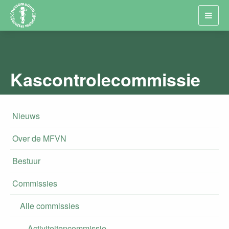
Toggl
navig
Kascontrolecommissie
Nieuws
Over de MFVN
Bestuur
Commissies
Alle commissies
Activiteitencommissie