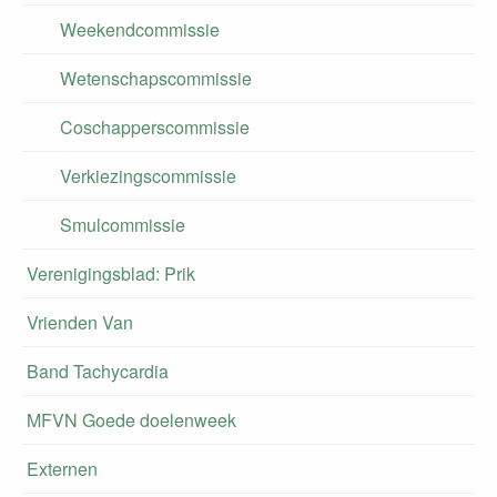
Weekendcommissie
Wetenschapscommissie
Coschapperscommissie
Verkiezingscommissie
Smulcommissie
Verenigingsblad: Prik
Vrienden Van
Band Tachycardia
MFVN Goede doelenweek
Externen