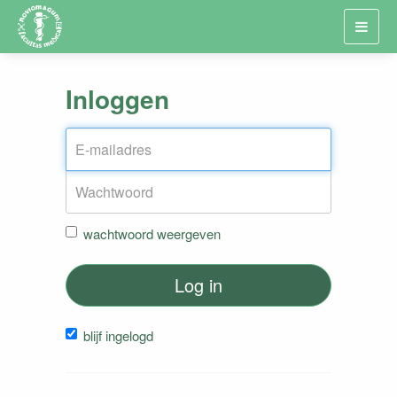
Toggl
navig
Inloggen
wachtwoord weergeven
Log in
blijf ingelogd