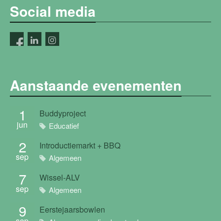
Social media
Aanstaande evenementen
1
Buddyproject
jun
Educatief
2
Introductiemarkt + BBQ
sep
Algemeen
7
Wissel-ALV
sep
Algemeen
9
Eerstejaarsbowlen
sep