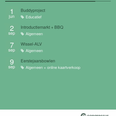
1
Buddyproject
jun
Educatief
2
Introductiemarkt + BBQ
sep
Algemeen
7
Wissel-ALV
sep
Algemeen
9
Eerstejaarsbowlen
sep
Algemeen + online kaartverkoop