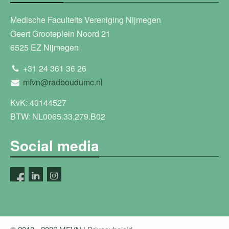
Medische Faculteits Vereniging Nijmegen
Geert Grooteplein Noord 21
6525 EZ Nijmegen
+31 24 361 36 26
mfvn@radboudumc.nl
KvK: 40144527
BTW: NL0065.33.279.B02
Social media