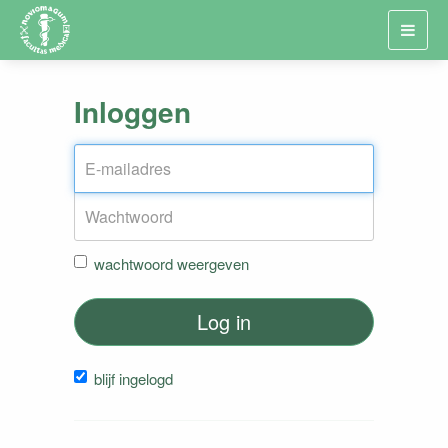
Toggl
navig
Inloggen
wachtwoord weergeven
Log in
blijf ingelogd