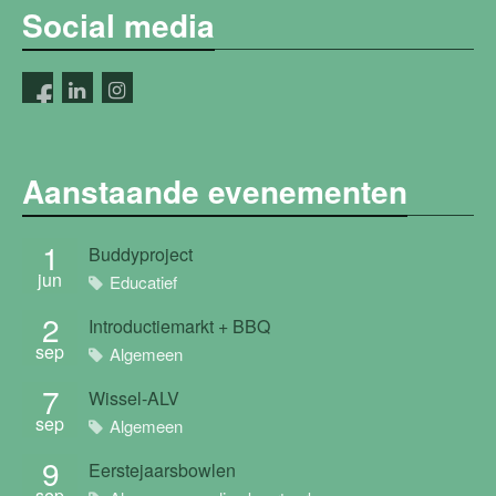
Social media
Aanstaande evenementen
1
Buddyproject
jun
Educatief
2
Introductiemarkt + BBQ
sep
Algemeen
7
Wissel-ALV
sep
Algemeen
9
Eerstejaarsbowlen
sep