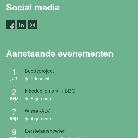
Social media
Aanstaande evenementen
1
Buddyproject
jun
Educatief
2
Introductiemarkt + BBQ
sep
Algemeen
7
Wissel-ALV
sep
Algemeen
9
Eerstejaarsbowlen
sep