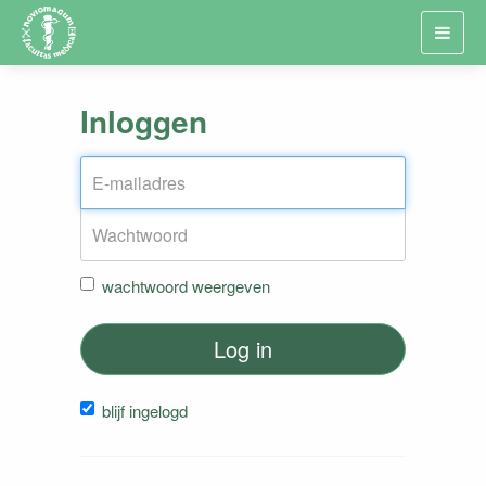
Toggl
navig
Inloggen
wachtwoord weergeven
Log in
blijf ingelogd