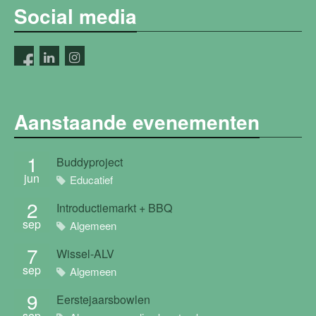
Social media
Aanstaande evenementen
1
Buddyproject
jun
Educatief
2
Introductiemarkt + BBQ
sep
Algemeen
7
Wissel-ALV
sep
Algemeen
9
Eerstejaarsbowlen
sep