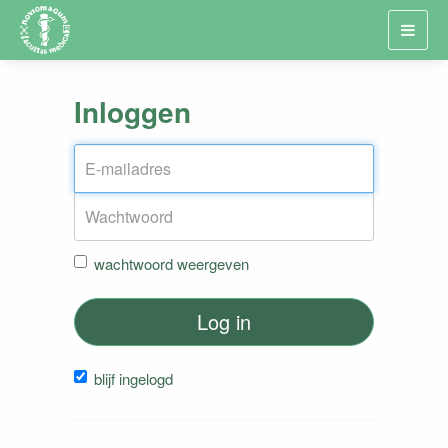
Toggl
navig
Inloggen
wachtwoord weergeven
Log in
blijf ingelogd