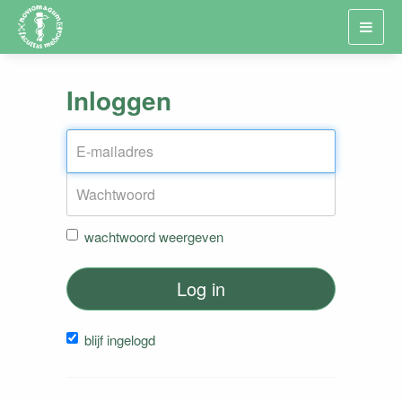
Toggl
navig
Inloggen
wachtwoord weergeven
Log in
blijf ingelogd