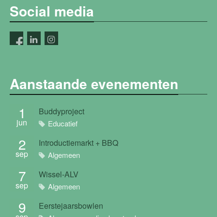
Social media
Aanstaande evenementen
1
Buddyproject
jun
Educatief
2
Introductiemarkt + BBQ
sep
Algemeen
7
Wissel-ALV
sep
Algemeen
9
Eerstejaarsbowlen
sep