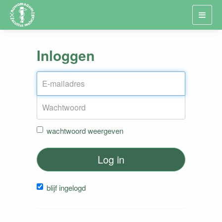
Toggl
navig
Inloggen
wachtwoord weergeven
Log in
blijf ingelogd