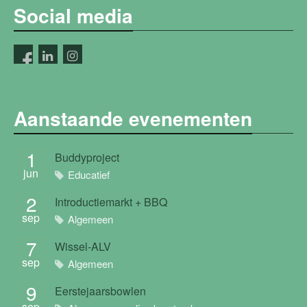
Social media
Aanstaande evenementen
1
Buddyproject
jun
Educatief
2
Introductiemarkt + BBQ
sep
Algemeen
7
Wissel-ALV
sep
Algemeen
9
Eerstejaarsbowlen
sep