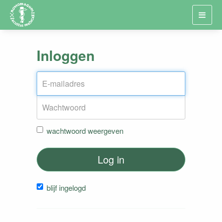
Toggl
navig
Inloggen
wachtwoord weergeven
Log in
blijf ingelogd