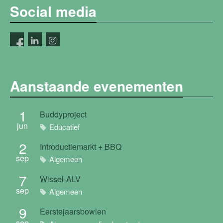
Social media
Aanstaande evenementen
1
Buddyproject
jun
Educatief
2
Introductiemarkt + BBQ
sep
Algemeen
7
Wissel-ALV
sep
Algemeen
9
Eerstejaarsbowlen
sep