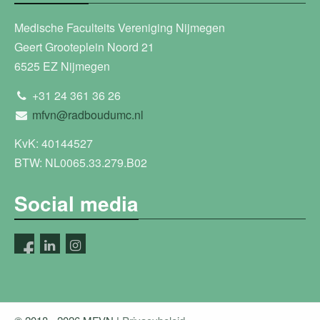
Medische Faculteits Vereniging Nijmegen
Geert Grooteplein Noord 21
6525 EZ Nijmegen
+31 24 361 36 26
mfvn@radboudumc.nl
KvK: 40144527
BTW: NL0065.33.279.B02
Social media