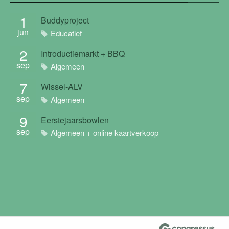
1
Buddyproject
jun
Educatief
2
Introductiemarkt + BBQ
sep
Algemeen
7
Wissel-ALV
sep
Algemeen
9
Eerstejaarsbowlen
sep
Algemeen + online kaartverkoop