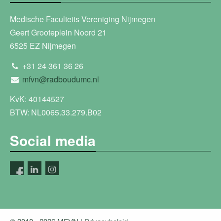
Medische Faculteits Vereniging Nijmegen
Geert Grooteplein Noord 21
6525 EZ Nijmegen
+31 24 361 36 26
mfvn@radboudumc.nl
KvK: 40144527
BTW: NL0065.33.279.B02
Social media