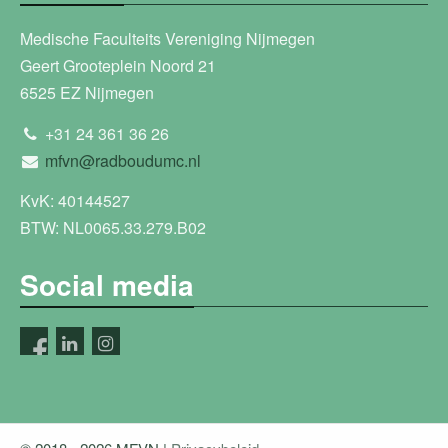
Medische Faculteits Vereniging Nijmegen
Geert Grooteplein Noord 21
6525 EZ Nijmegen
+31 24 361 36 26
mfvn@radboudumc.nl
KvK: 40144527
BTW: NL0065.33.279.B02
Social media