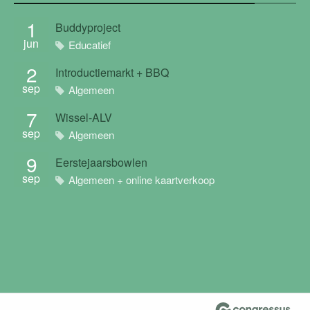
1
Buddyproject
jun
Educatief
2
Introductiemarkt + BBQ
sep
Algemeen
7
Wissel-ALV
sep
Algemeen
9
Eerstejaarsbowlen
sep
Algemeen + online kaartverkoop