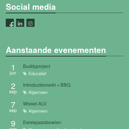
Social media
Aanstaande evenementen
1
Buddyproject
jun
Educatief
2
Introductiemarkt + BBQ
sep
Algemeen
7
Wissel-ALV
sep
Algemeen
9
Eerstejaarsbowlen
sep