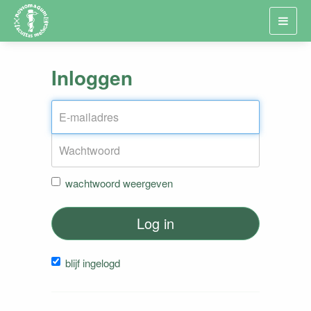
Toggl
navig
Inloggen
wachtwoord weergeven
Log in
blijf ingelogd