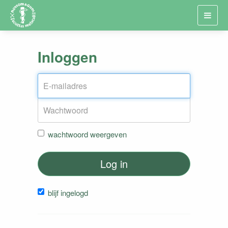
Toggl
navig
Inloggen
wachtwoord weergeven
Log in
blijf ingelogd