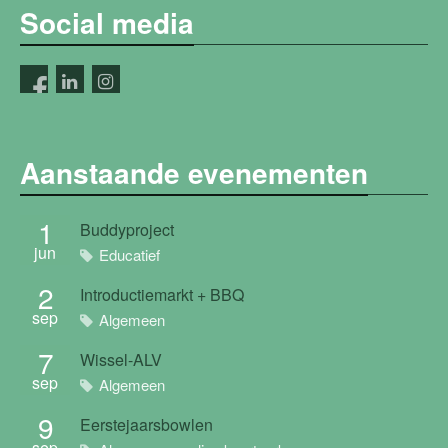
Social media
Aanstaande evenementen
1
Buddyproject
jun
Educatief
2
Introductiemarkt + BBQ
sep
Algemeen
7
Wissel-ALV
sep
Algemeen
9
Eerstejaarsbowlen
sep