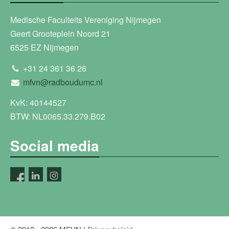
Medische Faculteits Vereniging Nijmegen
Geert Grooteplein Noord 21
6525 EZ Nijmegen
+31 24 361 36 26
mfvn@radboudumc.nl
KvK: 40144527
BTW: NL0065.33.279.B02
Social media