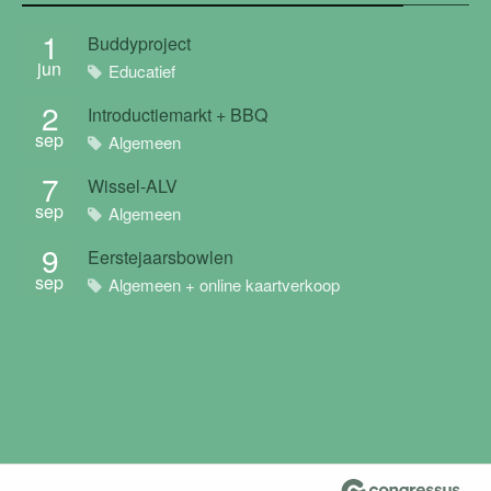
1
Buddyproject
jun
Educatief
2
Introductiemarkt + BBQ
sep
Algemeen
7
Wissel-ALV
sep
Algemeen
9
Eerstejaarsbowlen
sep
Algemeen + online kaartverkoop