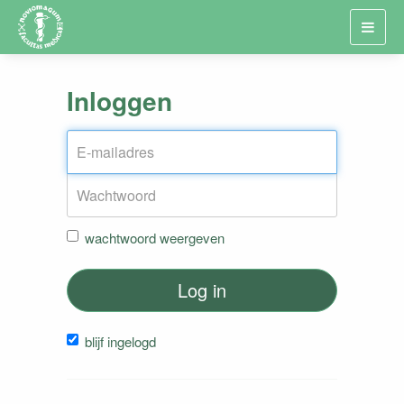
Toggl
navig
Inloggen
wachtwoord weergeven
Log in
blijf ingelogd