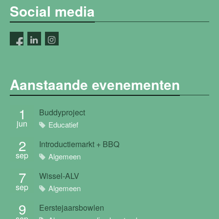
Social media
Aanstaande evenementen
1
Buddyproject
jun
Educatief
2
Introductiemarkt + BBQ
sep
Algemeen
7
Wissel-ALV
sep
Algemeen
9
Eerstejaarsbowlen
sep