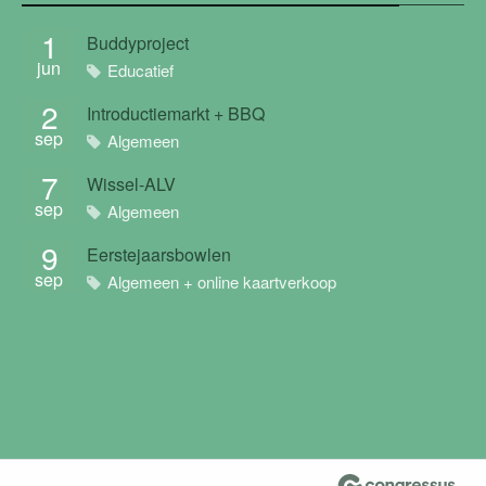
1
Buddyproject
jun
Educatief
2
Introductiemarkt + BBQ
sep
Algemeen
7
Wissel-ALV
sep
Algemeen
9
Eerstejaarsbowlen
sep
Algemeen + online kaartverkoop