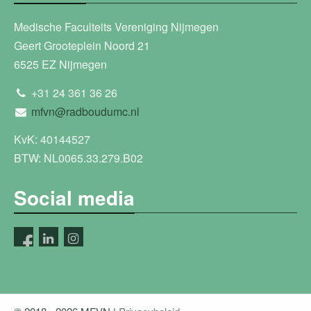
Medische Faculteits Vereniging Nijmegen
Geert Grooteplein Noord 21
6525 EZ Nijmegen
+31 24 361 36 26
mfvn@radboudumc.nl
KvK: 40144527
BTW: NL0065.33.279.B02
Social media