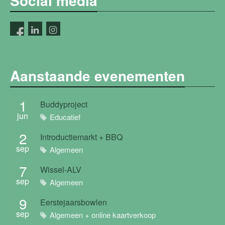
Social media
Aanstaande evenementen
1
Buddyproject
jun
Educatief
2
Introductiemarkt + BBQ
sep
Algemeen
7
Wissel-ALV
sep
Algemeen
9
Eerstejaarsbowlen
sep
Algemeen + online kaartverkoop