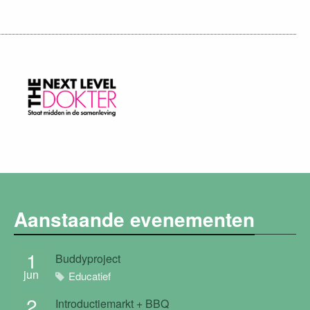
Aanstaande evenementen
1
Buddyproject
jun
Educatief
2
Introductiemarkt + BBQ