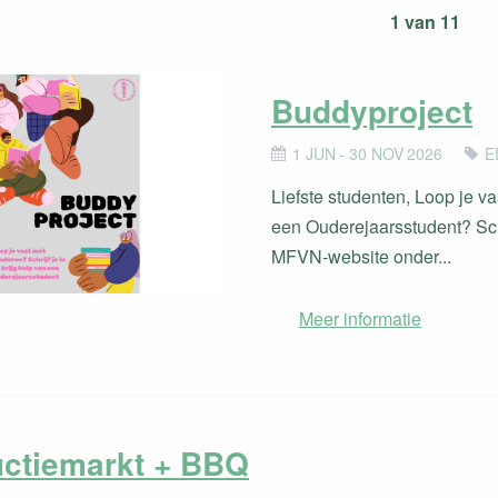
1 van 11
Buddyproject
1 JUN - 30 NOV 2026
E
Liefste studenten, Loop je va
een Ouderejaarsstudent? Schri
MFVN-website onder...
Meer informatie
uctiemarkt + BBQ