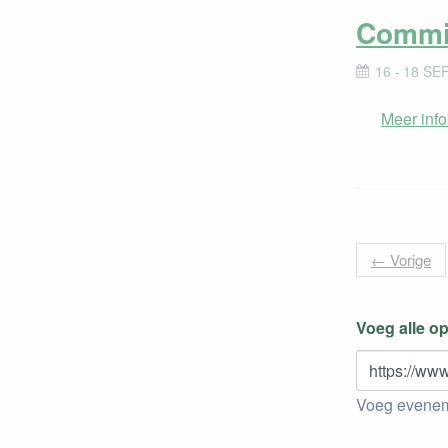
Commis
16 - 18 SE
Meer info
←
Vorige
Voeg alle o
https://www
Voeg eveneme