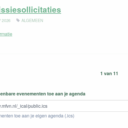
siesollicitaties
P 2026
ALGEMEEN
rmatie
1 van 11
penbare evenementen toe aan je agenda
.mfvn.nl/_ical/public.ics
nten toe aan je eigen agenda (.ics)