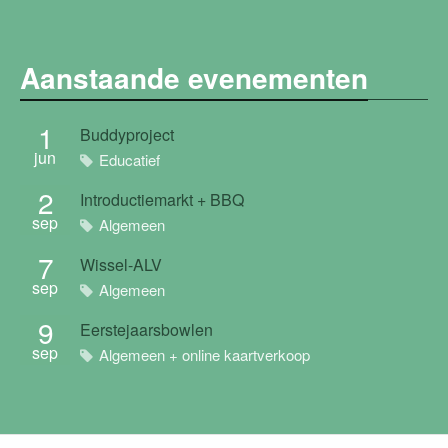
Aanstaande evenementen
1
Buddyproject
jun
Educatief
2
Introductiemarkt + BBQ
sep
Algemeen
7
Wissel-ALV
sep
Algemeen
9
Eerstejaarsbowlen
sep
Algemeen + online kaartverkoop