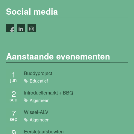
Social media
Aanstaande evenementen
1
Buddyproject
jun
Educatief
2
Introductiemarkt + BBQ
sep
Algemeen
7
Wissel-ALV
sep
Algemeen
9
Eerstejaarsbowlen