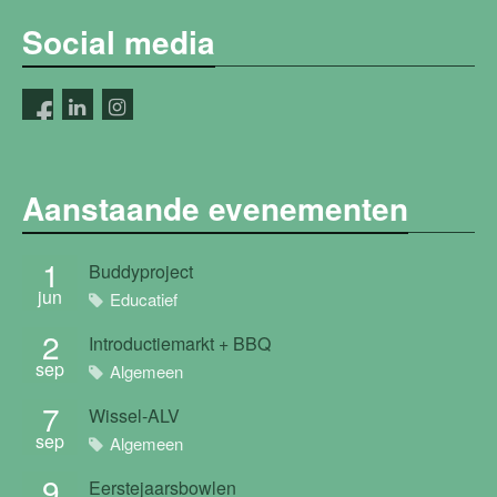
Social media
Aanstaande evenementen
1
Buddyproject
jun
Educatief
2
Introductiemarkt + BBQ
sep
Algemeen
7
Wissel-ALV
sep
Algemeen
9
Eerstejaarsbowlen