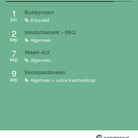
1
Buddyproject
jun
Educatief
2
Introductiemarkt + BBQ
sep
Algemeen
7
Wissel-ALV
sep
Algemeen
9
Eerstejaarsbowlen
sep
Algemeen + online kaartverkoop