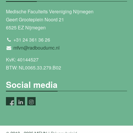
Medische Faculteits Vereniging Nijmegen
Geert Grooteplein Noord 21
6525 EZ Nijmegen
+31 24 361 36 26
mfvn@radboudumc.nl
KvK: 40144527
BTW: NL0065.33.279.B02
Social media